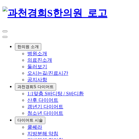
한의원 소개
병원소개
의료진소개
둘러보기
오시는길/진료시간
공지사항
과천경희S 다이어트
1:1맞춤 S바디탕 / S바디환
산후 다이어트
갱년기 다이어트
청소년 다이어트
다이어트 시술
쿨쎄라
지방분해 약침