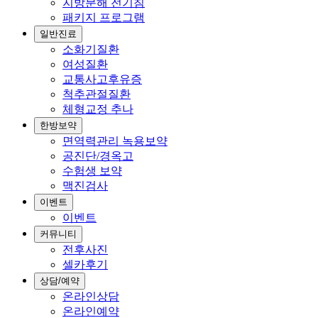
지방분해 전기침
패키지 프로그램
일반진료
소화기질환
여성질환
교통사고후유증
척추관절질환
체형교정 추나
한방보약
면역력관리 녹용보약
공진단/경옥고
수험생 보약
맥진검사
이벤트
이벤트
커뮤니티
전후사진
셀카후기
상담/예약
온라인상담
온라인예약