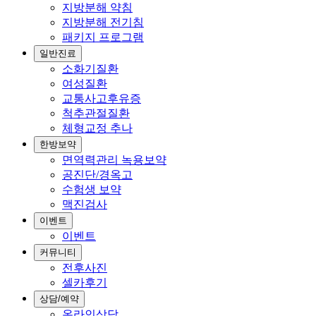
지방분해 약침
지방분해 전기침
패키지 프로그램
일반진료
소화기질환
여성질환
교통사고후유증
척추관절질환
체형교정 추나
한방보약
면역력관리 녹용보약
공진단/경옥고
수험생 보약
맥진검사
이벤트
이벤트
커뮤니티
전후사진
셀카후기
상담/예약
온라인상담