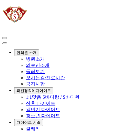
한의원 소개
병원소개
의료진소개
둘러보기
오시는길/진료시간
공지사항
과천경희S 다이어트
1:1맞춤 S바디탕 / S바디환
산후 다이어트
갱년기 다이어트
청소년 다이어트
다이어트 시술
쿨쎄라