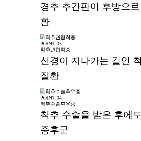
경추 추간판이 후방으로
환
POINT 03
척추관협착증
신경이 지나가는 길인 척
질환
POINT 04
척추수술후유증
척추 수술을 받은 후에
증후군