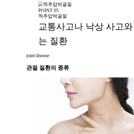
POINT 05
척추압박골절
교통사고나 낙상 사고와
는 질환
joint disease
관절 질환의 종류