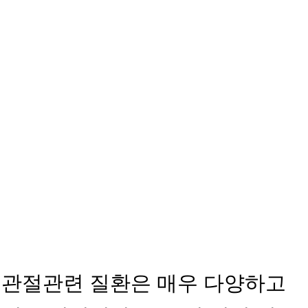
경희S 다
다이어트
일반
한방
트
시술
진료
보약
추관절관련 질환은 매우 다양하고